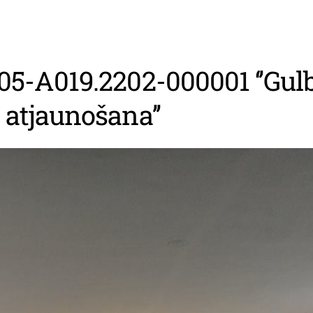
L05-A019.2202-000001 ‘’Gul
 atjaunošana’’