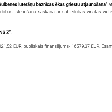
ulbenes luterāņu baznīcas ēkas griestu atjaunošana’’
at
as īstenošana saskaņā ar sabiedrības virzītas vietējās 
NS Z’’
.
421,52 EUR, publiskais finansējums- 16579,37 EUR. Esa