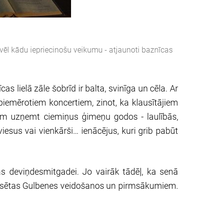
 vēl kādu iepriecinošu veikumu - atjaunoti baznīcas
lielā zāle šobrīd ir balta, svinīga un cēla. Ar
iemērotiem koncertiem, zinot, ka klausītājiem
aram uzņemt ciemiņus ģimeņu godos - laulībās,
viesus vai vienkārši… ienācējus, kuri grib pabūt
as deviņdesmitgadei. Jo vairāk tādēļ, ka senā
pilsētas Gulbenes veidošanos un pirmsākumiem.