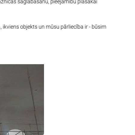
baznīcas saglabāšanu, pieejamību plašākai
, ikviens objekts un mūsu pārliecība ir - būsim