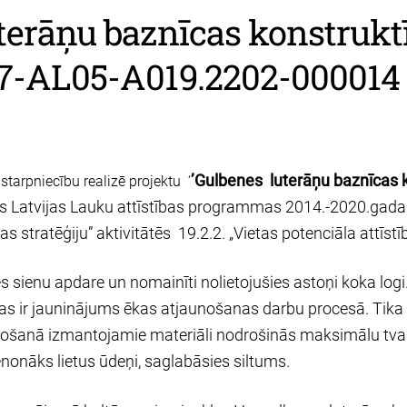
uterāņu baznīcas konstrukt
-07-AL05-A019.2202-000014
’Gulbenes luterāņu baznīcas k
 starpniecību realizē projektu ‘
tīts Latvijas Lauku attīstības programmas 2014.-2020.g
s stratēģiju” aktivitātēs 19.2.2. „Vietas potenciāla attīstīb
es sienu apdare un nomainīti nolietojušies astoņi koka logi
Tas ir jauninājums ēkas atjaunošanas darbu procesā. Tika 
nošanā izmantojamie materiāli nodrošinās maksimālu tvaik
nonāks lietus ūdeņi, saglabāsies siltums.