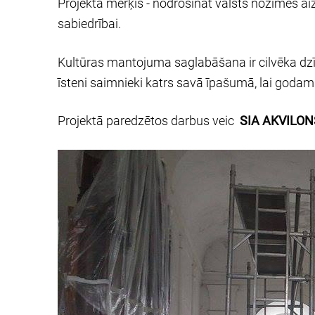
Projekta mērķis - nodrošināt valsts nozīmes a
sabiedrībai.
Kultūras mantojuma saglabāšana ir cilvēka dzīve
īsteni saimnieki katrs savā īpašumā, lai godam
Projektā paredzētos darbus veic
SIA AKVILON