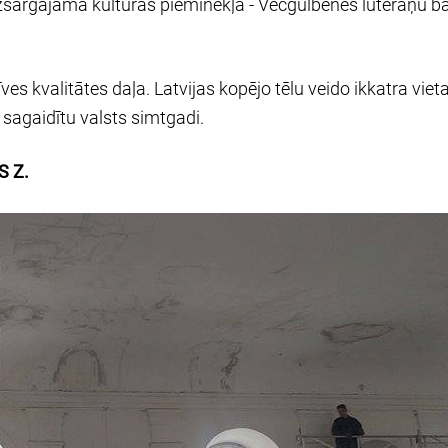
izsargājamā kultūras pieminekļa - Vecgulbenes luterāņu 
s kvalitātes daļa. Latvijas kopējo tēlu veido ikkatra vieta
 sagaidītu valsts simtgadi.
S Z.