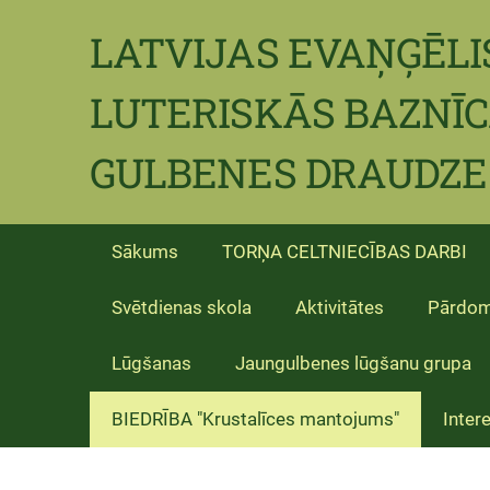
LATVIJAS EVAŅĢĒLI
LUTERISKĀS BAZNĪ
GULBENES DRAUDZE
Sākums
TORŅA CELTNIECĪBAS DARBI
Svētdienas skola
Aktivitātes
Pārdo
Lūgšanas
Jaungulbenes lūgšanu grupa
BIEDRĪBA "Krustalīces mantojums"
Intere