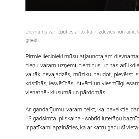
Dievnams var lepoties ar to, ka ir izdevies nomainīt
griesti.
Pirmie liecinieki mūsu atjaunotajam dievnamam 
cieņu varam uzņemt ciemiņus un tas arī ikdie
vairāk nevajadzēs, mūziku baudot, pievērst s
kristībās, iesvētībās. Atvērti un viesmīlīgi es
vienatnē - klusumā un pārdomās.
Ar gandarījumu varam teikt, ka paveiktie dar
13.gadsimta pilskalna - šobrīd luterāņu bazn
Ir patīkami apzināties, ka ar katru gadu šī viet