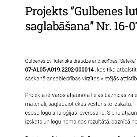
Projekts ‘’Gulbenes l
saglabāšana’’ Nr. 16
Gulbenes Ev. luteriska draudze ar biedrības ‘’Sateka’’
07-AL05-A019.2202-000014
, kas tika atbals
saskaņā ar sabiedrības virzītas vietējās attīstība
Projekta ietvaros atjaunota lielās baznīcas zāl
materiāli, saglabājot ēkas vēsturisko izskatu. 
esošo logu analoģijas ievērošanu. Sienu atjau
izskats un logu nomaiņas rezultātā, baznīcā ne