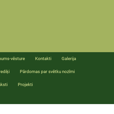
mums-vēsture
Kontakti
Galerija
ediķi
Pārdomas par svētku nozīmi
ksti
Projekti