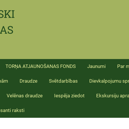
SKI
CAS
TORŅA ATJAUNOŠANAS FONDS
Jaunumi
Par 
mām
Draudze
Svētdarbības
Dievkalpojumu spr
Velēnas draudze
Iespēja ziedot
Ekskursiju apra
santi raksti