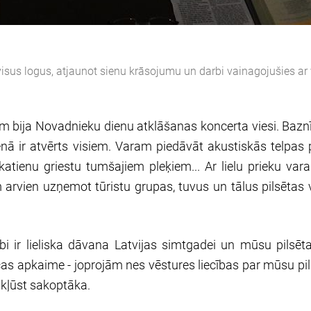
 visus logus, atjaunot sienu krāsojumu un darbi vainagojušies ar
bija Novadnieku dienu atklāšanas koncerta viesi. Baznīcas 
nā ir atvērts visiem. Varam piedāvāt akustiskās telpas p
katienu griestu tumšajiem pleķiem... Ar lielu prieku v
am arvien uzņemot tūristu grupas, tuvus un tālus pilsētas 
bi ir lieliska dāvana Latvijas simtgadei un mūsu pilsēt
īcas apkaime - joprojām nes vēstures liecības par mūsu 
a kļūst sakoptāka.