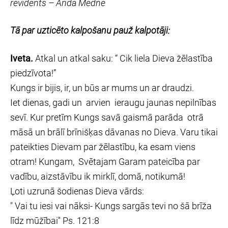
revidents – Anda Medne
Tā par uzticēto kalpošanu pauž kalpotāji:
Iveta.
Atkal un atkal saku: “ Cik liela Dieva žēlastība
piedzīvota!”
Kungs ir bijis, ir, un būs ar mums un ar draudzi.
Iet dienas, gadi un arvien ieraugu jaunas nepilnības
sevī. Kur pretīm Kungs savā gaismā parāda otrā
māsā un brālī brīnišķas dāvanas no Dieva. Varu tikai
pateikties Dievam par žēlastību, ka esam viens
otram! Kungam, Svētajam Garam pateicība par
vadību, aizstāvību ik mirklī, domā, notikumā!
Ļoti uzrunā šodienas Dieva vārds:
" Vai tu iesi vai nāksi- Kungs sargās tevi no šā brīža
līdz mūžībai'' Ps. 121:8