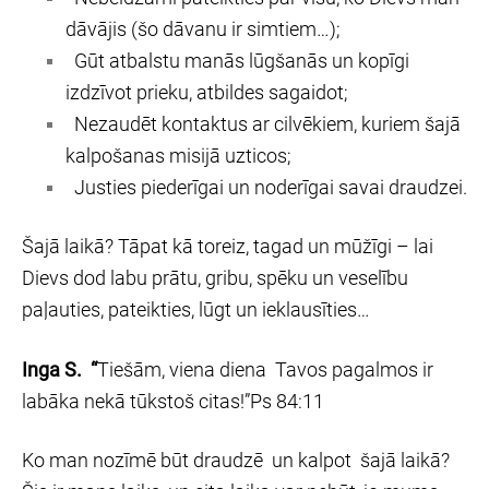
dāvājis (šo dāvanu ir simtiem…);
Gūt atbalstu manās lūgšanās un kopīgi
izdzīvot prieku, atbildes sagaidot;
Nezaudēt kontaktus ar cilvēkiem, kuriem šajā
kalpošanas misijā uzticos;
Justies piederīgai un noderīgai savai draudzei.
Šajā laikā? Tāpat kā toreiz, tagad un mūžīgi – lai
Dievs dod labu prātu, gribu, spēku un veselību
paļauties, pateikties, lūgt un ieklausīties…
Inga S. “
Tiešām,
viena diena
Tavos pagalmos ir
labāka nekā tūkstoš citas!”Ps 84:11
Ko man nozīmē būt draudzē un kalpot šajā laikā?