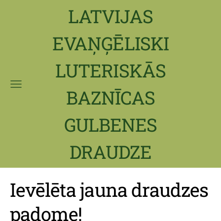
LATVIJAS
EVAŅĢĒLISKI
LUTERISKĀS
BAZNĪCAS
GULBENES
DRAUDZE
Ievēlēta jauna draudzes
padome!