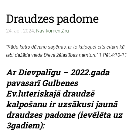
Draudzes padome
24. apr. 2024,
Nav komentāru
“Kādu katrs dāvanu saņēmis, ar to kalpojiet cits citam kā
labi dažāda veida Dieva žēlastības namturi.”
1.Pēt.4:10-11
Ar Dievpalīgu – 2022.gada
pavasarī Gulbenes
Ev.luteriskajā draudzē
kalpošanu ir uzsākusi
jaunā
draudzes padome (ievēlēta uz
3gadiem):