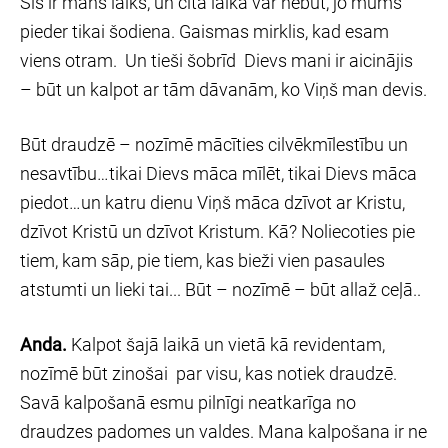
Šis ir mans laiks, un cita laika var nebūt, jo mums
pieder tikai šodiena. Gaismas mirklis, kad esam
viens otram. Un tieši šobrīd Dievs mani ir aicinājis
– būt un kalpot ar tām dāvanām, ko Viņš man devis.
Būt draudzē – nozīmē mācīties cilvēkmīlestību un
nesavtību…tikai Dievs māca mīlēt, tikai Dievs māca
piedot…un katru dienu Viņš māca dzīvot ar Kristu,
dzīvot Kristū un dzīvot Kristum. Kā? Noliecoties pie
tiem, kam sāp, pie tiem, kas bieži vien pasaules
atstumti un lieki tai... Būt – nozīmē – būt allaž ceļā..
Anda.
Kalpot šajā laikā un vietā kā revidentam,
nozīmē būt zinošai par visu, kas notiek draudzē.
Savā kalpošanā esmu pilnīgi neatkarīga no
draudzes padomes un valdes. Mana kalpošana ir ne