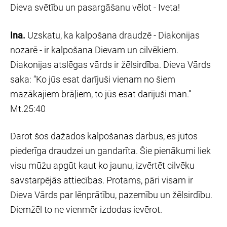
Dieva svētību un pasargāšanu vēlot - Iveta!
Ina.
Uzskatu, ka kalpošana draudzē - Diakonijas
nozarē - ir kalpošana Dievam un cilvēkiem.
Diakonijas atslēgas vārds ir žēlsirdība. Dieva Vārds
saka: “Ko jūs esat darījuši vienam no šiem
mazākajiem brāļiem, to jūs esat darījuši man.”
Mt.25:40
Darot šos dažādos kalpošanas darbus, es jūtos
piederīga draudzei un gandarīta. Šie pienākumi liek
visu mūžu apgūt kaut ko jaunu, izvērtēt cilvēku
savstarpējās attiecības. Protams, pāri visam ir
Dieva Vārds par lēnprātību, pazemību un žēlsirdību.
Diemžēl to ne vienmēr izdodas ievērot.