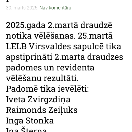
30. marts 2025,
Nav komentāru
2025.gada 2.martā draudzē
notika vēlēšanas. 25.martā
LELB Virsvaldes sapulcē tika
apstiprināti 2.marta draudzes
padomes un revidenta
vēlēšanu rezultāti.
Padomē tika ievēlēti:
Iveta Zvirgzdiņa
Raimonds Zeiļuks
Inga Stonka
Ina Šterna