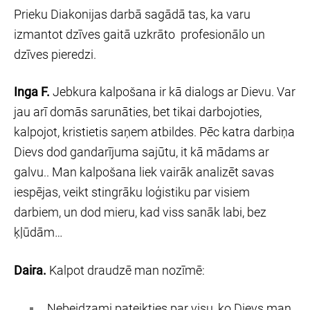
Prieku Diakonijas darbā sagādā tas, ka varu
izmantot dzīves gaitā uzkrāto profesionālo un
dzīves pieredzi.
Inga F.
Jebkura kalpošana ir kā dialogs ar Dievu. Var
jau arī domās sarunāties, bet tikai darbojoties,
kalpojot, kristietis saņem atbildes. Pēc katra darbiņa
Dievs dod gandarījuma sajūtu, it kā mādams ar
galvu.. Man kalpošana liek vairāk analizēt savas
iespējas, veikt stingrāku loģistiku par visiem
darbiem, un dod mieru, kad viss sanāk labi, bez
ķļūdām…
Daira.
Kalpot draudzē man nozīmē:
Nebeidzami pateikties par visu, ko Dievs man