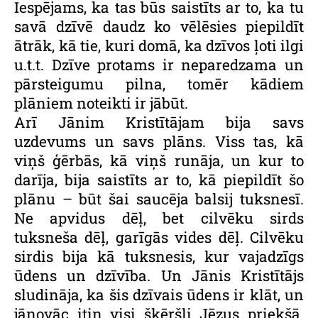
Iespējams, ka tas būs saistīts ar to, ka tu
savā dzīvē daudz ko vēlēsies piepildīt
ātrāk, kā tie, kuri domā, ka dzīvos ļoti ilgi
u.t.t. Dzīve protams ir neparedzama un
pārsteigumu pilna, tomēr kādiem
plāniem noteikti ir jābūt.
Arī Jānim Kristītājam bija savs
uzdevums un savs plāns. Viss tas, kā
viņš ģērbās, kā viņš runāja, un kur to
darīja, bija saistīts ar to, kā piepildīt šo
plānu – būt šai saucēja balsij tuksnesī.
Ne apvidus dēļ, bet cilvēku sirds
tuksneša dēļ, garīgās vides dēļ. Cilvēku
sirdis bija kā tuksnesis, kur vajadzīgs
ūdens un dzīvība. Un Jānis Kristītājs
sludināja, ka šis dzīvais ūdens ir klāt, un
jānovāc itin visi šķēršļi Jēzus priekšā.