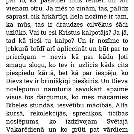
par to, kā pasaulei mūs redzēt, un arī
vienam otru. Ja mēs to zinām, tas, palīdz
saprast, cik ārkārtīgi liela nozīme ir tam,
ka mūs, tas ir draudzes cilvēkus šādi
uzlūko. Vai tu esi Kristus kalpotājs? Ja jā,
tad kā tieši tu kalpo? Un ir nozīme to
jebkurā brīdī arī apliecināt un būt par to
priecīgam – nevis kā par kādu ļoti
smagu slogu, ko tev ir uzlicis kāds cits
piespiedu kārtā, bet kā par iespēju, ko
Dievs tev ir brīnišķīgi piešķīris. Un Dieva
noslēpumu namturis savukārt apzīmē
visus tos dārgumus, ko mēs mācāmies
Bībeles stundās, iesvētību mācībās, Alfa
kursā, rekolekcijās, sprediķos, ticības
noslēpums, ko izdzīvojam Svētajā
Vakarēdienā un ko grūti pat vārdiem