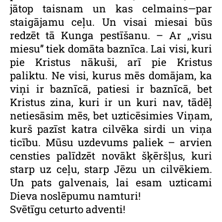
jātop taisnam un kas celmains—par
staigājamu ceļu. Un visai miesai būs
redzēt tā Kunga pestīšanu. – Ar ,,visu
miesu’’ tiek domāta baznīca. Lai visi, kuri
pie Kristus nākuši, arī pie Kristus
paliktu. Ne visi, kurus mēs domājam, ka
viņi ir baznīcā, patiesi ir baznīcā, bet
Kristus zina, kuri ir un kuri nav, tādēļ
netiesāsim mēs, bet uzticēsimies Viņam,
kurš pazīst katra cilvēka sirdi un viņa
ticību. Mūsu uzdevums paliek – arvien
censties palīdzēt novākt šķēršļus, kuri
starp uz ceļu, starp Jēzu un cilvēkiem.
Un pats galvenais, lai esam uzticami
Dieva noslēpumu namturi!
Svētīgu ceturto adventi!