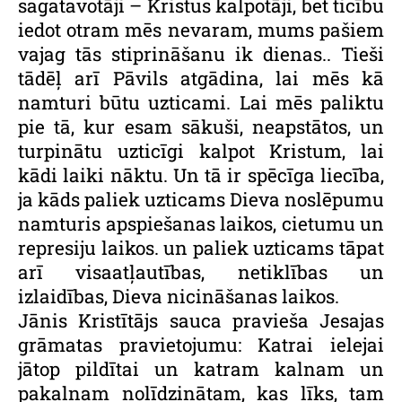
sagatavotāji – Kristus kalpotāji, bet ticību
iedot otram mēs nevaram, mums pašiem
vajag tās stiprināšanu ik dienas.. Tieši
tādēļ arī Pāvils atgādina, lai mēs kā
namturi būtu uzticami. Lai mēs paliktu
pie tā, kur esam sākuši, neapstātos, un
turpinātu uzticīgi kalpot Kristum, lai
kādi laiki nāktu. Un tā ir spēcīga liecība,
ja kāds paliek uzticams Dieva noslēpumu
namturis apspiešanas laikos, cietumu un
represiju laikos. un paliek uzticams tāpat
arī visaatļautības, netiklības un
izlaidības, Dieva nicināšanas laikos.
Jānis Kristītājs sauca pravieša Jesajas
grāmatas pravietojumu: Katrai ielejai
jātop pildītai un katram kalnam un
pakalnam nolīdzinātam, kas līks, tam