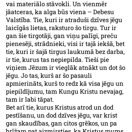
vai materiālo stāvokli. Un vienmēr
jāatceras, ka alga būs viena – Debesu
Valstība. Tie, kuri ir atraduši dzīves jēgu
laicīgās lietas, raksturo šo tirgu. Tur ir
gan šie tirgotāji, gan viņu palīgi, preču
pienesēji, strādnieki, visi ir tajā iekšā, bet
tie, kuri ir šajā tirgus laukumā bez darba,
ir tie, kurus tas nepiepilda. Tieši pie
viņiem Jēzum ir vieglāk atnākt un dot šo
jēgu. Jo tas, kurš ar šo pasauli
apmierināts, kurš to redz kā visa jēgu un
piepildījumu, tam Kungu Kristu nevajag,
tam ir labi tāpat.
Bet arī tie, kurus Kristus atrod un dod
pestīšanu, un dod dzīves jēgu, var krist
gan skaudības, gan citos grēkos, un pa
brīžam pat aizmirsties, ka Kristus mums