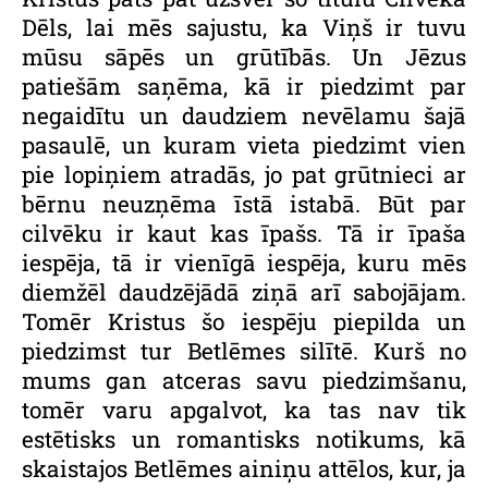
Dēls, lai mēs sajustu, ka Viņš ir tuvu
mūsu sāpēs un grūtībās. Un Jēzus
patiešām saņēma, kā ir piedzimt par
negaidītu un daudziem nevēlamu šajā
pasaulē, un kuram vieta piedzimt vien
pie lopiņiem atradās, jo pat grūtnieci ar
bērnu neuzņēma īstā istabā. Būt par
cilvēku ir kaut kas īpašs. Tā ir īpaša
iespēja, tā ir vienīgā iespēja, kuru mēs
diemžēl daudzējādā ziņā arī sabojājam.
Tomēr Kristus šo iespēju piepilda un
piedzimst tur Betlēmes silītē. Kurš no
mums gan atceras savu piedzimšanu,
tomēr varu apgalvot, ka tas nav tik
estētisks un romantisks notikums, kā
skaistajos Betlēmes ainiņu attēlos, kur, ja