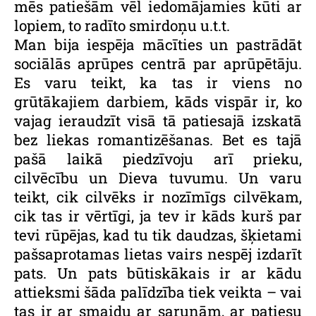
mēs patiešām vēl iedomājamies kūti ar
lopiem, to radīto smirdoņu u.t.t.
Man bija iespēja mācīties un pastrādāt
sociālās aprūpes centrā par aprūpētāju.
Es varu teikt, ka tas ir viens no
grūtākajiem darbiem, kāds vispār ir, ko
vajag ieraudzīt visā tā patiesajā izskatā
bez liekas romantizēšanas. Bet es tajā
pašā laikā piedzīvoju arī prieku,
cilvēcību un Dieva tuvumu. Un varu
teikt, cik cilvēks ir nozīmīgs cilvēkam,
cik tas ir vērtīgi, ja tev ir kāds kurš par
tevi rūpējas, kad tu tik daudzas, šķietami
pašsaprotamas lietas vairs nespēj izdarīt
pats. Un pats būtiskākais ir ar kādu
attieksmi šāda palīdzība tiek veikta – vai
tas ir ar smaidu ar sarunām, ar patiesu