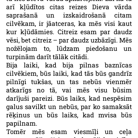
arī kļūdītos citas reizes Dieva vārda
saprašanā un izskaidrošanā citam
cilvēkam, ir jāatceras, ka mēs visi kaut
kur kļūdāmies. Citreiz esam par daudz
vēsi, bet citreiz – par daudz uzbāzīgi. Mēs
nožēlojam to, lūdzam piedošanu un
turpinām darīt tālāk citādi.
Bija laiki, kad bija pilnas baznīcas
cilvēkiem, būs laiki, kad tās būs gandrīz
pilnīgi tukšas, un tas nebūs vienmēr
atkarīgs no tā, vai mēs visu būsim
darījuši pareizi. Būs laiks, kad nespēsim
galus savilkt un nebūs, par ko samaksāt
rēķinus un būs laiks, kad mvisa būs
papilnam.
Tomēr mēs esam viesmīļi un ceļa