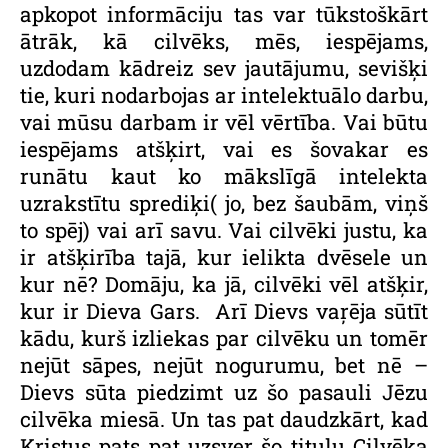
apkopot informāciju tas var tūkstoškārt
ātrāk, kā cilvēks, mēs, iespējams,
uzdodam kādreiz sev jautājumu, sevišķi
tie, kuri nodarbojas ar intelektuālo darbu,
vai mūsu darbam ir vēl vērtība. Vai būtu
iespējams atšķirt, vai es šovakar es
runātu kaut ko mākslīgā intelekta
uzrakstītu sprediķi( jo, bez šaubām, viņš
to spēj) vai arī savu. Vai cilvēki justu, ka
ir atšķirība tajā, kur ielikta dvēsele un
kur nē? Domāju, ka jā, cilvēki vēl atšķir,
kur ir Dieva Gars. Arī Dievs vaŗēja sūtīt
kādu, kurš izliekas par cilvēku un tomēr
nejūt sāpes, nejūt nogurumu, bet nē –
Dievs sūta piedzimt uz šo pasauli Jēzu
cilvēka miesā. Un tas pat daudzkārt, kad
Kristus pats pat uzsver šo titulu Cilvēka