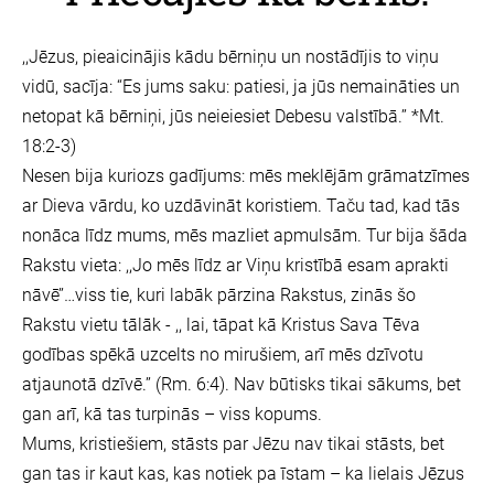
,,Jēzus, pieaicinājis kādu bērniņu un nostādījis to viņu
vidū, sacīja: “Es jums saku: patiesi, ja jūs nemaināties un
netopat kā bērniņi, jūs neieiesiet Debesu valstībā.’’ *Mt.
18:2-3)
Nesen bija kuriozs gadījums: mēs meklējām grāmatzīmes
ar Dieva vārdu, ko uzdāvināt koristiem. Taču tad, kad tās
nonāca līdz mums, mēs mazliet apmulsām. Tur bija šāda
Rakstu vieta: ,,Jo mēs līdz ar Viņu kristībā esam aprakti
nāvē’’…viss tie, kuri labāk pārzina Rakstus, zinās šo
Rakstu vietu tālāk - ,, lai, tāpat kā Kristus Sava Tēva
godības spēkā uzcelts no mirušiem, arī mēs dzīvotu
atjaunotā dzīvē.’’ (Rm. 6:4). Nav būtisks tikai sākums, bet
gan arī, kā tas turpinās – viss kopums.
Mums, kristiešiem, stāsts par Jēzu nav tikai stāsts, bet
gan tas ir kaut kas, kas notiek pa īstam – ka lielais Jēzus