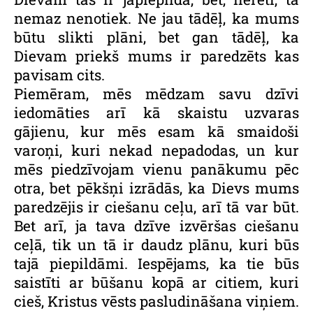
nemaz nenotiek. Ne jau tādēļ, ka mums
būtu slikti plāni, bet gan tādēļ, ka
Dievam priekš mums ir paredzēts kas
pavisam cits.
Piemēram, mēs mēdzam savu dzīvi
iedomāties arī kā skaistu uzvaras
gājienu, kur mēs esam kā smaidoši
varoņi, kuri nekad nepadodas, un kur
mēs piedzīvojam vienu panākumu pēc
otra, bet pēkšņi izrādās, ka Dievs mums
paredzējis ir ciešanu ceļu, arī tā var būt.
Bet arī, ja tava dzīve izvēršas ciešanu
ceļā, tik un tā ir daudz plānu, kuri būs
tajā piepildāmi. Iespējams, ka tie būs
saistīti ar būšanu kopā ar citiem, kuri
cieš, Kristus vēsts pasludināšana viņiem.