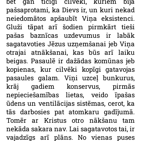
bet gan ticīgi cilvēki, kuriem bija
pašsaprotami, ka Dievs ir, un kuri nekad
neiedomātos apšaubīt Viņa eksistenci.
Gluži tāpat arī šodien pirmkārt tieši
pašas baznīcas uzdevumus ir labāk
sagatavoties Jēzus uzņemšanai jeb Viņa
otrajai atnākšanai, kas būs arī laiku
beigas. Pasaulē ir dažādas komūnas jeb
kopienas, kur cilvēki kopīgi gatavojas
pasaules galam. Viņi uzceļ bunkurus,
krāj gadiem konservus, pirmās
nepieciešamības lietas, veido īpašas
ūdens un ventilācijas sistēmas, cerot, ka
tās darbosies pat atomkaru gadījumā.
Tomēr ar Kristus otro nākšanu tam
nekāda sakara nav. Lai sagatavotos tai, ir
vajadzīgs arī plāns. No vienas puses