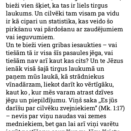
bieži vien šķiet, ka tas ir liels tirgus
laukums. Un cilvēki tam visam pa vidu
ir kā cipari un statistika, kas veido šo
pirkšanu vai pārdošanu ar zaudējumiem
vai ieguvumiem.
Un te bieži vien gribas iesaukties – vai
tiešām tā ir visa šīs pasaules jēga, vai
tiešām nav arī kaut kas cits? Un te Jēzus
ienāk visā šajā tirgus laukumā un
paņem mūs laukā, kā strādniekus
vīnadārzam, liekot darīt ko vērtīgāku,
kaut ko , kur mēs varam atrast dzīves
jēgu un piepildījumu. Viņš saka ,,Es jūs
darīšu par cilvēku zvejniekiem’’ (Mk. 1:17)
– nevis par viņu naudas vai zemes
medniekiem, bet gan lai arī viņi varētu