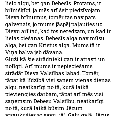
lielo algu, bet gan Debesīs. Protams, ir
brīnišķīgi, ja mēs arī šeit piedzīvojam
Dieva brīnumus, tomēr tas nav pats
galvenais, jo mums jāspēj paļauties uz
Dievu arī tad, kad tos neredzam, un kad ir
lielas ciešanas. Debesīs alga nav mūsu
alga, bet gan Kristus alga. Mums tā ir
Viņa balva jeb dāvana.
Gluži kā šie strādnieki gan ir atrasti un
nolīgti. Arī mums ir nepieciešams
strādāt Dieva Valstības labad. Tomēr,
tāpat kā līdzībā visi saņem vienas dienas
algu, neatkarīgi no tā, kurā laikā
pievienojies darbam, tāpat arī mēs visi
saņemsim Debesu Valstību, neatkarīgi
no tā, kurā laikā būsim Jēzum
atsaukušies ar savu ,,jā’’. Galu galā, Jēzus