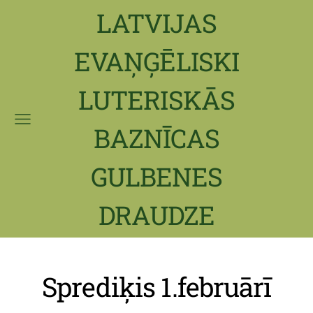
LATVIJAS
EVAŅĢĒLISKI
LUTERISKĀS
BAZNĪCAS
GULBENES
DRAUDZE
Sprediķis 1.februārī