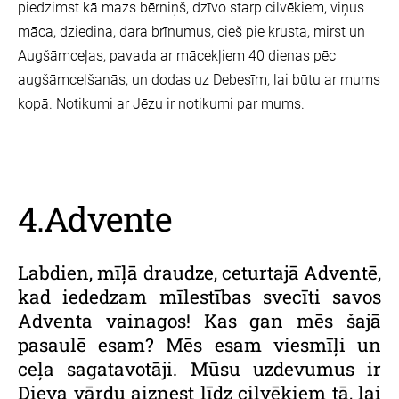
piedzimst kā mazs bērniņš, dzīvo starp cilvēkiem, viņus
māca, dziedina, dara brīnumus, cieš pie krusta, mirst un
Augšāmceļas, pavada ar mācekļiem 40 dienas pēc
augšāmcelšanās, un dodas uz Debesīm, lai būtu ar mums
kopā. Notikumi ar Jēzu ir notikumi par mums.
4.Advente
Labdien, mīļā draudze, ceturtajā Adventē,
kad iededzam mīlestības svecīti savos
Adventa vainagos! Kas gan mēs šajā
pasaulē esam? Mēs esam viesmīļi un
ceļa sagatavotāji. Mūsu uzdevumus ir
Dieva vārdu aiznest līdz cilvēkiem tā, lai