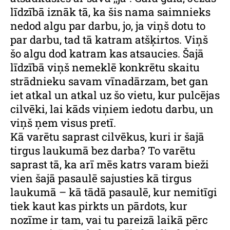
līdzībā iznāk tā, ka šis nama saimnieks
nedod algu par darbu, jo, ja viņš dotu to
par darbu, tad tā katram atšķirtos. Viņš
šo algu dod katram kas atsaucies. Šajā
līdzībā viņš nemeklē konkrētu skaitu
strādnieku savam vīnadārzam, bet gan
iet atkal un atkal uz šo vietu, kur pulcējas
cilvēki, lai kāds viņiem iedotu darbu, un
viņš ņem visus pretī.
Kā varētu saprast cilvēkus, kuri ir šajā
tirgus laukumā bez darba? To varētu
saprast tā, ka arī mēs katrs varam bieži
vien šajā pasaulē sajusties kā tirgus
laukumā – kā tādā pasaulē, kur nemitīgi
tiek kaut kas pirkts un pārdots, kur
nozīme ir tam, vai tu pareizā laikā pērc