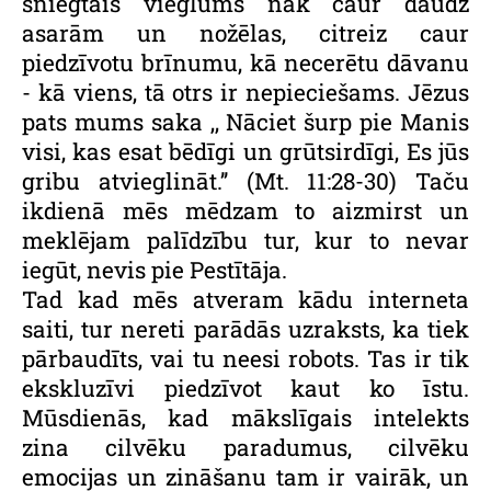
sniegtais vieglums nāk caur daudz
asarām un nožēlas, citreiz caur
piedzīvotu brīnumu, kā necerētu dāvanu
- kā viens, tā otrs ir nepieciešams. Jēzus
pats mums saka ,, Nāciet šurp pie Manis
visi, kas esat bēdīgi un grūtsirdīgi, Es jūs
gribu atvieglināt.’’ (Mt. 11:28-30) Taču
ikdienā mēs mēdzam to aizmirst un
meklējam palīdzību tur, kur to nevar
iegūt, nevis pie Pestītāja.
Tad kad mēs atveram kādu interneta
saiti, tur nereti parādās uzraksts, ka tiek
pārbaudīts, vai tu neesi robots. Tas ir tik
ekskluzīvi piedzīvot kaut ko īstu.
Mūsdienās, kad mākslīgais intelekts
zina cilvēku paradumus, cilvēku
emocijas un zināšanu tam ir vairāk, un