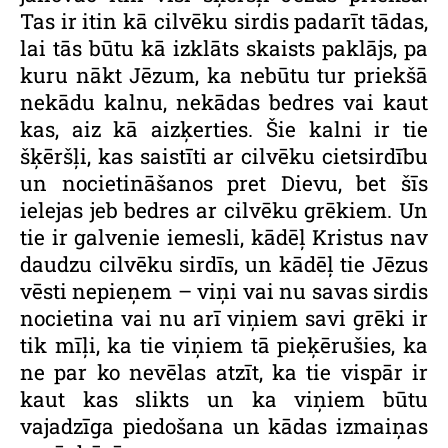
Tas ir itin kā cilvēku sirdis padarīt tādas,
lai tās būtu kā izklāts skaists paklājs, pa
kuru nākt Jēzum, ka nebūtu tur priekšā
nekādu kalnu, nekādas bedres vai kaut
kas, aiz kā aizķerties. Šie kalni ir tie
šķēršļi, kas saistīti ar cilvēku cietsirdību
un nocietināšanos pret Dievu, bet šīs
ielejas jeb bedres ar cilvēku grēkiem. Un
tie ir galvenie iemesli, kādēļ Kristus nav
daudzu cilvēku sirdīs, un kādēļ tie Jēzus
vēsti nepieņem – viņi vai nu savas sirdis
nocietina vai nu arī viņiem savi grēki ir
tik mīļi, ka tie viņiem tā pieķērušies, ka
ne par ko nevēlas atzīt, ka tie vispār ir
kaut kas slikts un ka viņiem būtu
vajadzīga piedošana un kādas izmaiņas