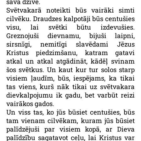
savā dzīvē.
Svētvakarā noteikti būs vairāki simti
cilvēku. Draudzes kalpotāji būs centušies
visu, lai svētki būtu izdevušies.
Greznojuši dievnamu, bijuši laipni,
sirsnīgi, nemitīgi slavēdami Jēzus
Kristus piedzimšanu, katram gatavi
atkal un atkal atgādināt, kādēļ svinam
šos svētkus. Un kaut kur tur solos starp
visiem ļaudīm, būs, iespējams, ka tikai
tas viens, kurš nāk tikai uz svētvakara
dievkalpojumu ik gadu, bet varbūt reizi
vairākos gados.
Un viss tas, ko jūs būsiet centušies, būs
tam vienam cilvēkam, kuram jūs būsiet
palīdzējuši par visiem kopā, ar Dieva
palīdzību sagatavot ceļu, lai Kristus var