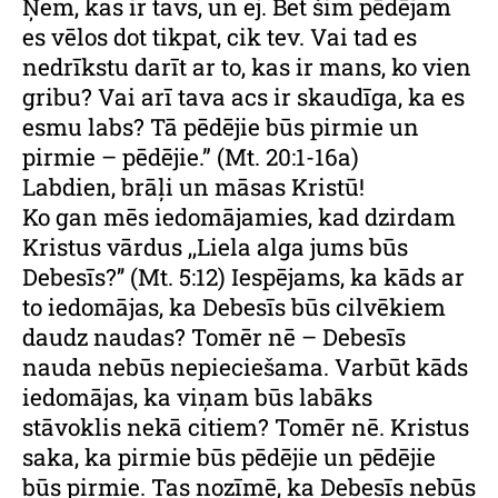
Ņem, kas ir tavs, un ej. Bet šim pēdējam
es vēlos dot tikpat, cik tev. Vai tad es
nedrīkstu darīt ar to, kas ir mans, ko vien
gribu? Vai arī tava acs ir skaudīga, ka es
esmu labs? Tā pēdējie būs pirmie un
pirmie – pēdējie.” (Mt. 20:1-16a)
Labdien, brāļi un māsas Kristū!
Ko gan mēs iedomājamies, kad dzirdam
Kristus vārdus ,,Liela alga jums būs
Debesīs?’’ (Mt. 5:12) Iespējams, ka kāds ar
to iedomājas, ka Debesīs būs cilvēkiem
daudz naudas? Tomēr nē – Debesīs
nauda nebūs nepieciešama. Varbūt kāds
iedomājas, ka viņam būs labāks
stāvoklis nekā citiem? Tomēr nē. Kristus
saka, ka pirmie būs pēdējie un pēdējie
būs pirmie. Tas nozīmē, ka Debesīs nebūs