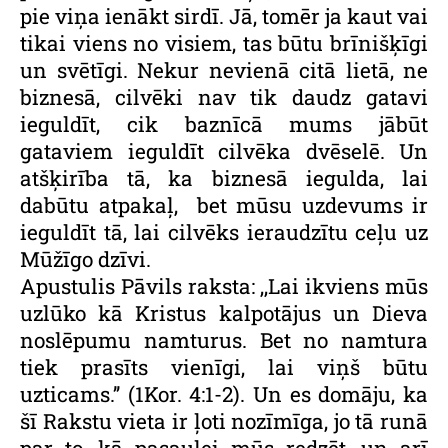
pie viņa ienākt sirdī. Jā, tomēr ja kaut vai
tikai viens no visiem, tas būtu brīnišķīgi
un svētīgi. Nekur nevienā citā lietā, ne
biznesā, cilvēki nav tik daudz gatavi
ieguldīt, cik baznīcā mums jābūt
gataviem ieguldīt cilvēka dvēselē. Un
atšķirība tā, ka biznesā iegulda, lai
dabūtu atpakaļ, bet mūsu uzdevums ir
ieguldīt tā, lai cilvēks ieraudzītu ceļu uz
Mūžīgo dzīvi.
Apustulis Pāvils raksta: ,,Lai ikviens mūs
uzlūko kā Kristus kalpotājus un Dieva
noslēpumu namturus. Bet no namtura
tiek prasīts vienīgi, lai viņš būtu
uzticams.’’ (1Kor. 4:1-2). Un es domāju, ka
šī Rakstu vieta ir ļoti nozīmīga, jo tā runā