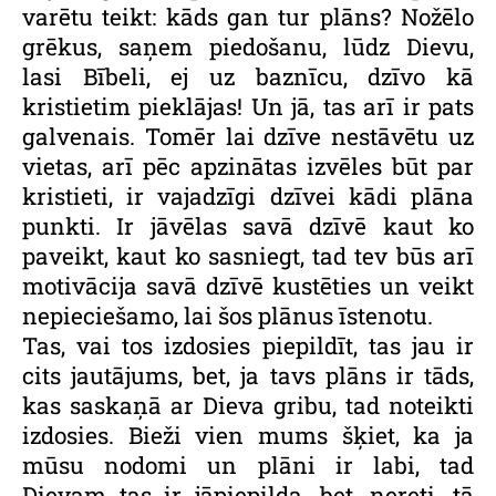
varētu teikt: kāds gan tur plāns? Nožēlo
grēkus, saņem piedošanu, lūdz Dievu,
lasi Bībeli, ej uz baznīcu, dzīvo kā
kristietim pieklājas! Un jā, tas arī ir pats
galvenais. Tomēr lai dzīve nestāvētu uz
vietas, arī pēc apzinātas izvēles būt par
kristieti, ir vajadzīgi dzīvei kādi plāna
punkti. Ir jāvēlas savā dzīvē kaut ko
paveikt, kaut ko sasniegt, tad tev būs arī
motivācija savā dzīvē kustēties un veikt
nepieciešamo, lai šos plānus īstenotu.
Tas, vai tos izdosies piepildīt, tas jau ir
cits jautājums, bet, ja tavs plāns ir tāds,
kas saskaņā ar Dieva gribu, tad noteikti
izdosies. Bieži vien mums šķiet, ka ja
mūsu nodomi un plāni ir labi, tad
Dievam tas ir jāpiepilda, bet, nereti, tā