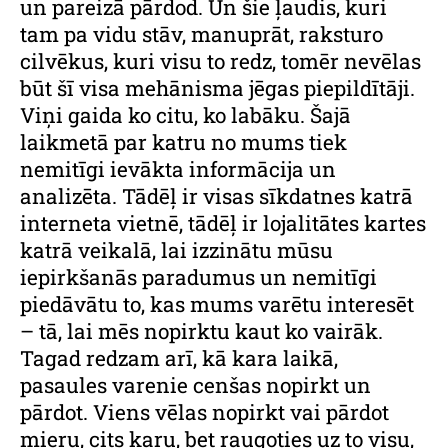
un pareizā pārdod. Un šie ļaudis, kuri
tam pa vidu stāv, manuprāt, raksturo
cilvēkus, kuri visu to redz, tomēr nevēlas
būt šī visa mehānisma jēgas piepildītāji.
Viņi gaida ko citu, ko labāku. Šajā
laikmetā par katru no mums tiek
nemitīgi ievākta informācija un
analizēta. Tādēļ ir visas sīkdatnes katrā
interneta vietnē, tādēļ ir lojalitātes kartes
katrā veikalā, lai izzinātu mūsu
iepirkšanās paradumus un nemitīgi
piedāvātu to, kas mums varētu interesēt
– tā, lai mēs nopirktu kaut ko vairāk.
Tagad redzam arī, kā kara laikā,
pasaules varenie cenšas nopirkt un
pārdot. Viens vēlas nopirkt vai pārdot
mieru, cits karu, bet raugoties uz to visu,