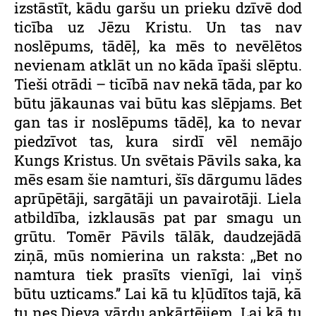
izstāstīt, kādu garšu un prieku dzīvē dod
ticība uz Jēzu Kristu. Un tas nav
noslēpums, tādēļ, ka mēs to nevēlētos
nevienam atklāt un no kāda īpaši slēptu.
Tieši otrādi – ticībā nav nekā tāda, par ko
būtu jākaunas vai būtu kas slēpjams. Bet
gan tas ir noslēpums tādēļ, ka to nevar
piedzīvot tas, kura sirdī vēl nemājo
Kungs Kristus. Un svētais Pāvils saka, ka
mēs esam šie namturi, šīs dārgumu lādes
aprūpētāji, sargātāji un pavairotāji. Liela
atbildība, izklausās pat par smagu un
grūtu. Tomēr Pāvils tālāk, daudzejādā
ziņā, mūs nomierina un raksta: ,,Bet no
namtura tiek prasīts vienīgi, lai viņš
būtu uzticams.’’ Lai kā tu kļūdītos tajā, kā
tu nes Dieva vārdu apkārtējiem. Lai kā tu