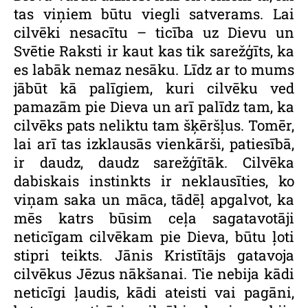
tas viņiem būtu viegli satverams. Lai
cilvēki nesacītu – ticība uz Dievu un
Svētie Raksti ir kaut kas tik sarežģīts, ka
es labāk nemaz nesāku. Līdz ar to mums
jābūt kā palīgiem, kuri cilvēku ved
pamazām pie Dieva un arī palīdz tam, ka
cilvēks pats neliktu tam šķēršļus. Tomēr,
lai arī tas izklausās vienkārši, patiesībā,
ir daudz, daudz sarežģītāk. Cilvēka
dabiskais instinkts ir neklausīties, ko
viņam saka un māca, tādēļ apgalvot, ka
mēs katrs būsim ceļa sagatavotāji
neticīgam cilvēkam pie Dieva, būtu ļoti
stipri teikts. Jānis Kristītājs gatavoja
cilvēkus Jēzus nākšanai. Tie nebija kādi
neticīgi ļaudis, kādi ateisti vai pagāni,