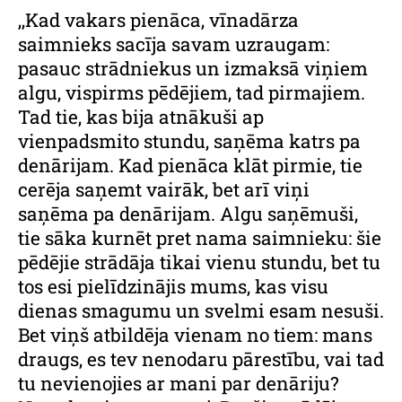
,,Kad vakars pienāca, vīnadārza
saimnieks sacīja savam uzraugam:
pasauc strādniekus un izmaksā viņiem
algu, vispirms pēdējiem, tad pirmajiem.
Tad tie, kas bija atnākuši ap
vienpadsmito stundu, saņēma katrs pa
denārijam. Kad pienāca klāt pirmie, tie
cerēja saņemt vairāk, bet arī viņi
saņēma pa denārijam. Algu saņēmuši,
tie sāka kurnēt pret nama saimnieku: šie
pēdējie strādāja tikai vienu stundu, bet tu
tos esi pielīdzinājis mums, kas visu
dienas smagumu un svelmi esam nesuši.
Bet viņš atbildēja vienam no tiem: mans
draugs, es tev nenodaru pārestību, vai tad
tu nevienojies ar mani par denāriju?