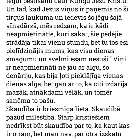
iegūt pestīšanu caur Kungu Jēzu Kristu.
Un tad, kad Jēzus viņus ir paņēmis no šī
tirgus laukuma un iedevis šo jēgu šajā
vīnadārzā, mēs redzam, ka ir kādi
neapmierinātie, kuri saka: ,,šie pēdējie
strādāja tikai vienu stundu, bet tu tos esi
pielīdzinājis mums, kas visu dienas
smagumu un svelmi esam nesuši.’’ Viņi
ir neapmierināti ne jau ar algu, šo
denāriju, kas bija ļoti pieklājīga vienas
dienas alga, bet gan ar to, ka citi izdarīja
mazāk, atnākdami vēlāk, un tomēr
saņēma to pašu.
Skaudība ir briesmīga lieta. Skaudībā
pazūd mīlestība. Starp kristiešiem
nedrīkst būt skaudība par to, ka kaut kas
ir otram, bet man nav, par otra izskatu