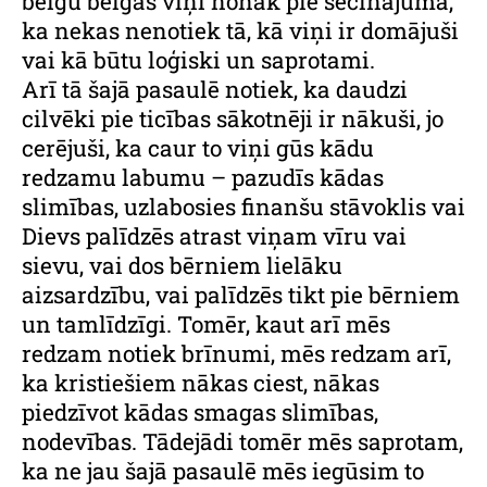
beigu beigās viņi nonāk pie secinājuma,
ka nekas nenotiek tā, kā viņi ir domājuši
vai kā būtu loģiski un saprotami.
Arī tā šajā pasaulē notiek, ka daudzi
cilvēki pie ticības sākotnēji ir nākuši, jo
cerējuši, ka caur to viņi gūs kādu
redzamu labumu – pazudīs kādas
slimības, uzlabosies finanšu stāvoklis vai
Dievs palīdzēs atrast viņam vīru vai
sievu, vai dos bērniem lielāku
aizsardzību, vai palīdzēs tikt pie bērniem
un tamlīdzīgi. Tomēr, kaut arī mēs
redzam notiek brīnumi, mēs redzam arī,
ka kristiešiem nākas ciest, nākas
piedzīvot kādas smagas slimības,
nodevības. Tādejādi tomēr mēs saprotam,
ka ne jau šajā pasaulē mēs iegūsim to