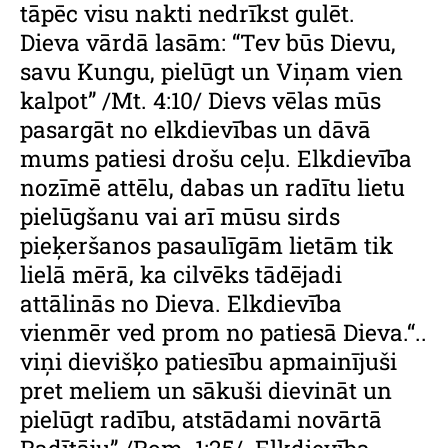
tāpēc visu nakti nedrīkst gulēt.
Dieva vārdā lasām: “Tev būs Dievu,
savu Kungu, pielūgt un Viņam vien
kalpot” /Mt. 4:10/ Dievs vēlas mūs
pasargāt no elkdievības un dāvā
mums patiesi drošu ceļu. Elkdievība
nozīmē attēlu, dabas un radītu lietu
pielūgšanu vai arī mūsu sirds
pieķeršanos pasaulīgām lietām tik
lielā mērā, ka cilvēks tādējadi
attālinās no Dieva. Elkdievība
vienmēr ved prom no patiesā Dieva.“..
viņi dievišķo patiesību apmainījuši
pret meliem un sākuši dievināt un
pielūgt radību, atstādami novārtā
Radītāju” /Rom. 1:25/. Elkdievība