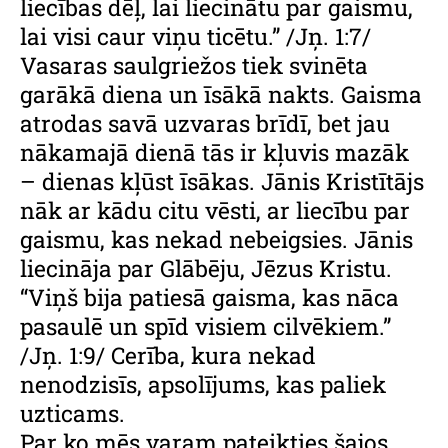
liecības dēļ, lai liecinātu par gaismu,
lai visi caur viņu ticētu.” /Jņ. 1:7/
Vasaras saulgriežos tiek svinēta
garākā diena un īsākā nakts. Gaisma
atrodas savā uzvaras brīdī, bet jau
nākamajā dienā tās ir kļuvis mazāk
– dienas kļūst īsākas. Jānis Kristītājs
nāk ar kādu citu vēsti, ar liecību par
gaismu, kas nekad nebeigsies. Jānis
liecināja par Glābēju, Jēzus Kristu.
“Viņš bija patiesā gaisma, kas nāca
pasaulē un spīd visiem cilvēkiem.”
/Jņ. 1:9/ Cerība, kura nekad
nenodzisīs, apsolījums, kas paliek
uzticams.
Par ko mēs varam pateikties šajos