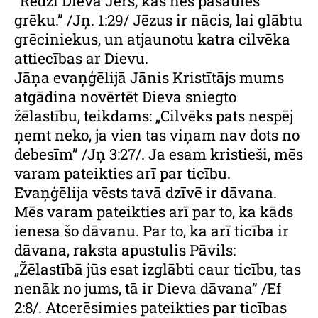
“Redzi Dieva Jērs, kas nes pasaules
grēku.” /Jņ. 1:29/ Jēzus ir nācis, lai glābtu
grēciniekus, un atjaunotu katra cilvēka
attiecības ar Dievu.
Jāņa evaņģēlijā Jānis Kristītājs mums
atgādina novērtēt Dieva sniegto
žēlastību, teikdams: „Cilvēks pats nespēj
ņemt neko, ja vien tas viņam nav dots no
debesīm” /Jņ 3:27/. Ja esam kristieši, mēs
varam pateikties arī par ticību.
Evaņģēlija vēsts tavā dzīvē ir dāvana.
Mēs varam pateikties arī par to, ka kāds
ienesa šo dāvanu. Par to, ka arī ticība ir
dāvana, raksta apustulis Pāvils:
„Žēlastībā jūs esat izglābti caur ticību, tas
nenāk no jums, tā ir Dieva dāvana” /Ef
2:8/. Atcerēsimies pateikties par ticības