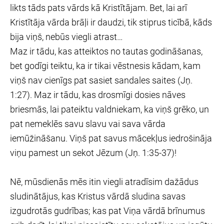
likts tāds pats vārds kā Kristītājam. Bet, lai arī
Kristītāja vārda brāļi ir daudzi, tik stiprus ticībā, kāds
bija viņš, nebūs viegli atrast…
Maz ir tādu, kas atteiktos no tautas godināšanas,
bet godīgi teiktu, ka ir tikai vēstnesis kādam, kam
viņš nav cienīgs pat sasiet sandales saites (Jņ.
1:27). Maz ir tādu, kas drosmīgi dosies nāves
briesmās, lai pateiktu valdniekam, ka viņš grēko, un
pat nemeklēs savu slavu vai sava vārda
iemūžināšanu. Viņš pat savus mācekļus iedrošināja
viņu pamest un sekot Jēzum (Jņ. 1:35-37)!
Nē, mūsdienās mēs itin viegli atradīsim dažādus
sludinātājus, kas Kristus vārdā sludina savas
izgudrotās gudrības; kas pat Viņa vārdā brīnumus