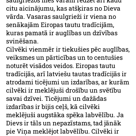
citu aicinājumu, kas atšķiras no Dieva
vārda. Vasaras saulgrieži ir viena no
senākajām Eiropas tautu tradīcijām,
kuras pamatā ir auglības un dzīvības
svinēšana.
Cilvēki vienmēr ir tiekušies pēc auglības,
veiksmes un pārticības un to centušies
noturēt visādos veidos. Eiropas tautu
tradīcijās, arī latviešu tautas tradīcijās ir
atrodami ticējumi un izdarības, ar kurām
cilvēki ir meklējuši drošību un svētību
savai dzīvei. Ticējumi un dažādas
izdarības ir bijis ceļš, kā cilvēki
meklējuši augstāka spēka labvēlību. Ja
Dievs ir tāls un nepazīstams, tad jānāk
pie Viņa meklējot labvēlību. Cilvēki ir