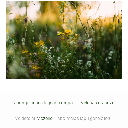
Jaungulbenes lūgšanu grupa
Velēnas draudze
Veidots ar
Mozello
- labo mājas lapu ģeneratoru.