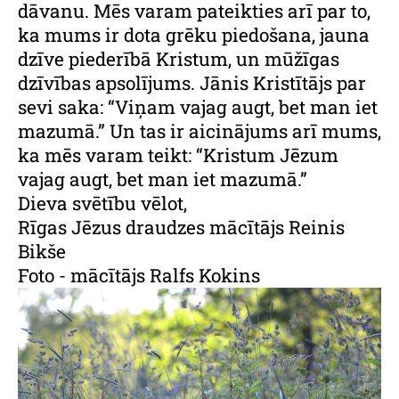
dāvanu. Mēs varam pateikties arī par to,
ka mums ir dota grēku piedošana, jauna
dzīve piederībā Kristum, un mūžīgas
dzīvības apsolījums. Jānis Kristītājs par
sevi saka: “Viņam vajag augt, bet man iet
mazumā.” Un tas ir aicinājums arī mums,
ka mēs varam teikt: “Kristum Jēzum
vajag augt, bet man iet mazumā.”
Dieva svētību vēlot,
Rīgas Jēzus draudzes mācītājs Reinis
Bikše
Foto - mācītājs Ralfs Kokins