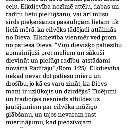
ceļu. Elkdievība nozīmē attēlu, dabas un
radītu lietu pielūgšanu, vai arī mūsu
sirds pieķeršanos pasaulīgām lietām tik
lielā mērā, ka cilvēks tādējadi attālinās
no Dieva. Elkdievība vienmēr ved prom
no patiesā Dieva. “Viņi dievišķo patiesību
apmainījuši pret meliem un sākuši
dievināt un pielūgt radību, atstādami
novārtā Radītāju” /Rom. 1:25/. Elkdievība
nekad nevar dot patiesu mieru un
drošību, jo kā es varu zināt, ka Dievs
mani ir uzlūkojis un dzirdējis? Ticējumi
un tradīcijas nesniedz atbildes uz
jautājumiem par cilvēka mūžīgo
glābšanu, un tajos nevaram rast
mierinājumu, kad piedzīvojam