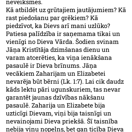
neveiksmes.
Kā atbildēt uz grūtajiem jautājumiem? Kā
rast piedošanu par grēkiem? Kā
piedzīvot, ka Dievs arī mani uzlūko?
Patiesa palīdzība ir saņemama tikai un
vienīgi no Dieva Vārda. Šodien svinam
Jāņa Kristītāja dzimšanas dienu un
varam atcerēties, ka viņa ienākšana
pasaulē ir Dieva brīnums. Jāņa
vecākiem Zaharijam un Elizabetei
nevarēja būt bērni (Lk. 1:7). Lai cik daudz
kāds lektu pāri ugunskuriem, tas nevar
garantēt jaunas dzīvības nākšanu
pasaulē. Zaharija un Elizabete bija
uzticīgi Dievam, viņi bija taisnīgi un
nevainojami Dieva priekšā. Šī taisnība
nebija viņu nopelns, bet gan ticība Dieva