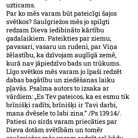
uzticams.
Par ko mēs varam būt pateicīgi šajos
svētkos? Saulgriežos mēs jo spilgti
redzam Dieva iedibināto kārtību
gadalaikiem. Pateikties par ziemu,
pavasari, vasaru un rudeni, par Viņa
žēlastību, ka dzīvojam auglīgā zemē,
kurā nav jāpiedzīvo bads un trūkums.
Līgo svētkos mēs varam jo īpaši redzēt
dabas bagātību un ziedēšanas laiku
pļavās. Psalma autors to izsaka ar
vārdiem: „Es Tev pateicos, ka es esmu tik
brīnišķi radīts, brīnišķi ir Tavi darbi,
mana dvēsele to labi zina.” /Ps 139:14/.
Patiesi no sirds varam priecāties par
Dieva dotām svētībām un tomēr
saulgriežos mēs varam redzēt arī kādu