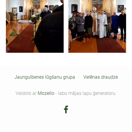
Jaungulbenes lūgšanu grupa
Velēnas draudze
Veidots ar
Mozello
- labo mājas lapu ģeneratoru.