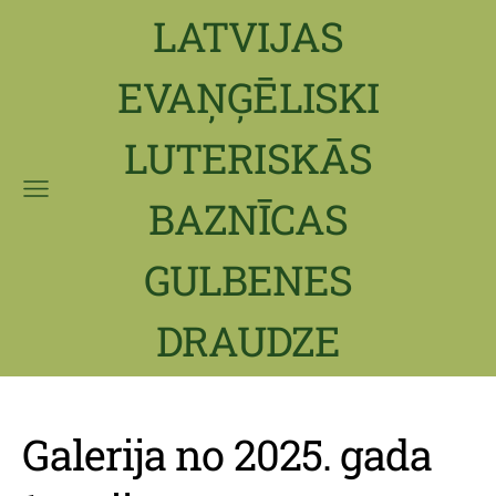
LATVIJAS
EVAŅĢĒLISKI
LUTERISKĀS
BAZNĪCAS
GULBENES
DRAUDZE
Galerija no 2025. gada