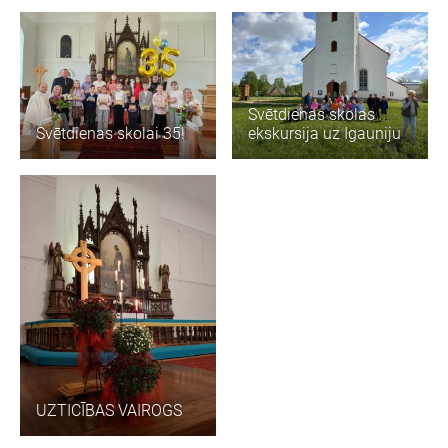
Svētdienas skolas
Svētdienas skolai 35!
ekskursija uz Igauniju
UZTICĪBAS VAIROGS