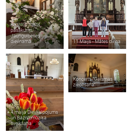
Baznīcu nakts
pasākums
Jaungulbenes
dievnamā
11.Maijs - Mātes diena
Koncerts "Gaismas
ziedēšana"
4.maija Dievkalpojums
un Baznīcmūziķa
sveikšana