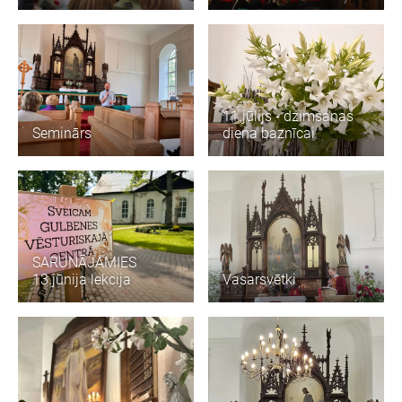
11.jūlijs - dzimšanas
Seminārs
diena baznīcai
SARUNĀJAMIES
13.jūnija lekcija
Vasarsvētki