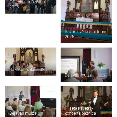
Gājiens par Dzīvību
2025
Ražas svētki 5.oktobris
2025
Baznīcmūziķis 2025
Beļavas muižā
Pilsētas svētki -
Beļavas muiža
koncerts baznīcā