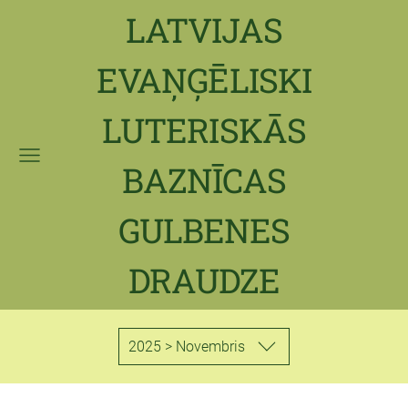
LATVIJAS
EVAŅĢĒLISKI
LUTERISKĀS
BAZNĪCAS
GULBENES
DRAUDZE
2025 > Novembris