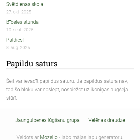
Svētdienas skola
27. okt. 2025
Bībeles stunda
10. sept. 2025
Paldies!
8. aug. 2025
Papildu saturs
Šeit var ievadīt papildus saturu. Ja papildus satura nav,
tad šo bloku var noslēpt, nospiežot uz ikoniņas augšējā
stūrī.
Jaungulbenes lūgšanu grupa
Velēnas draudze
Veidots ar
Mozello
- labo mājas lapu ģeneratoru.