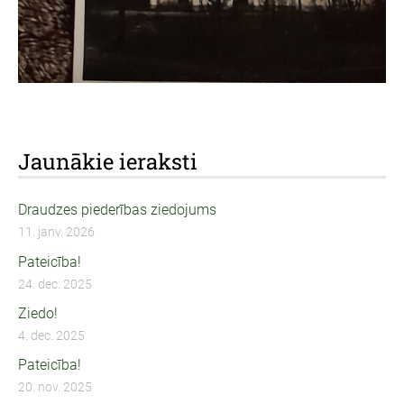
Jaunākie ieraksti
Draudzes piederības ziedojums
11. janv. 2026
Pateicība!
24. dec. 2025
Ziedo!
4. dec. 2025
Pateicība!
20. nov. 2025