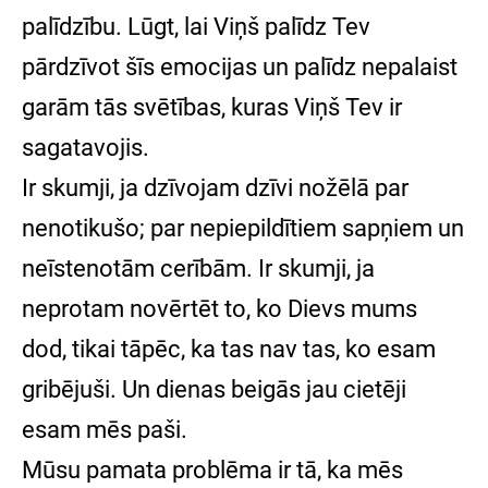
palīdzību. Lūgt, lai Viņš palīdz Tev
pārdzīvot šīs emocijas un palīdz nepalaist
garām tās svētības, kuras Viņš Tev ir
sagatavojis.
Ir skumji, ja dzīvojam dzīvi nožēlā par
nenotikušo; par nepiepildītiem sapņiem un
neīstenotām cerībām. Ir skumji, ja
neprotam novērtēt to, ko Dievs mums
dod, tikai tāpēc, ka tas nav tas, ko esam
gribējuši. Un dienas beigās jau cietēji
esam mēs paši.
Mūsu pamata problēma ir tā, ka mēs