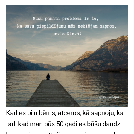
Kad es biju bērns, atceros, kā sapņoju, ka
tad, kad man būs 50 gadi es būšu daudz