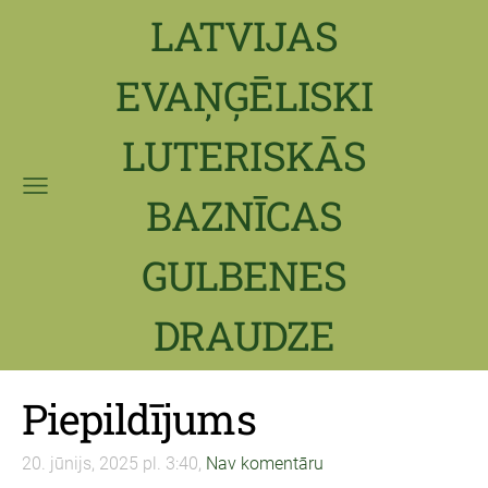
LATVIJAS
EVAŅĢĒLISKI
LUTERISKĀS
BAZNĪCAS
GULBENES
DRAUDZE
Piepildījums
20. jūnijs, 2025 pl. 3:40,
Nav komentāru