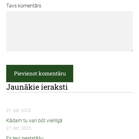
Tavs komentārs
Jaunākie ieraksti
27. okt. 2025
Kādam tu vari būt vienīgā
27. okt. 2025
Es tevi neatstāšu