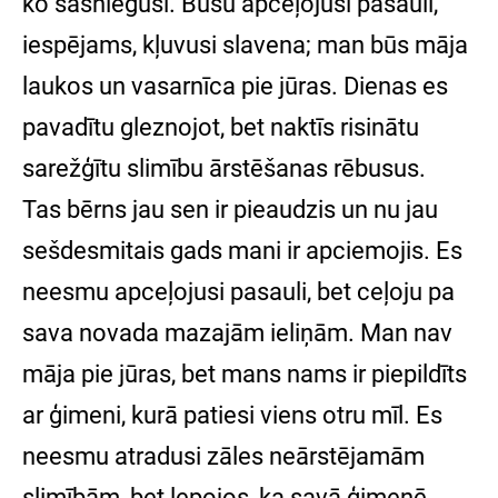
ko sasniegusi. Būšu apceļojusi pasauli,
iespējams, kļuvusi slavena; man būs māja
laukos un vasarnīca pie jūras. Dienas es
pavadītu gleznojot, bet naktīs risinātu
sarežģītu slimību ārstēšanas rēbusus.
Tas bērns jau sen ir pieaudzis un nu jau
sešdesmitais gads mani ir apciemojis. Es
neesmu apceļojusi pasauli, bet ceļoju pa
sava novada mazajām ieliņām. Man nav
māja pie jūras, bet mans nams ir piepildīts
ar ģimeni, kurā patiesi viens otru mīl. Es
neesmu atradusi zāles neārstējamām
slimībām, bet lepojos, ka savā ģimenē