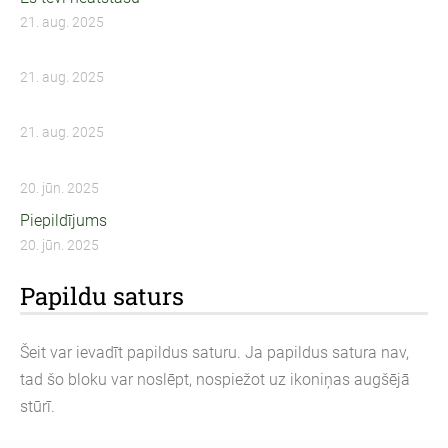
21. aug. 2025
21. aug. 2025
21. aug. 2025
20. jūn. 2025
Piepildījums
20. jūn. 2025
Papildu saturs
Šeit var ievadīt papildus saturu. Ja papildus satura nav,
tad šo bloku var noslēpt, nospiežot uz ikoniņas augšējā
stūrī.