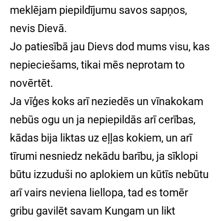
meklējam piepildījumu savos sapņos,
nevis Dievā.
Jo patiesībā jau Dievs dod mums visu, kas
nepieciešams, tikai mēs neprotam to
novērtēt.
Ja vīģes koks arī neziedēs un vīnakokam
nebūs ogu un ja nepiepildās arī cerības,
kādas bija liktas uz eļļas kokiem, un arī
tīrumi nesniedz nekādu barību, ja sīklopi
būtu izzuduši no aplokiem un kūtīs nebūtu
arī vairs neviena liellopa, tad es tomēr
gribu gavilēt savam Kungam un likt